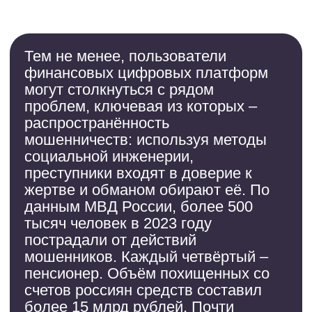
данных, что становится возможным
также из-за постоянных хакерских
атак на банковские системы и
проблем с конфиденциальностью
самих плафторм.
СВЯЖИТЕСЬ С НАМИ
ВКонтакте
ЯндексДзен
Rutube
email
info@soyuztsifrovoymir.ru