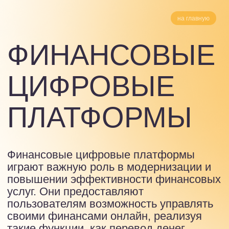
на главную
ФИНАНСОВЫЕ
ЦИФРОВЫЕ
ПЛАТФОРМЫ
Финансовые цифровые платформы
играют важную роль в модернизации и
повышении эффективности финансовых
услуг. Они предоставляют
пользователям возможность управлять
своими финансами онлайн, реализуя
такие функции, как перевод денег,
инвестирование, кредитование,
страхование и многое другое. Россия
прочно удерживает лидерские позиции в
данной сфере, а отечественные
Сбербанк, Альфа-банк, Т-Банк (бывший
Тинькофф) и другие прочно закрепили за
собой репутацию мировых лидеров и