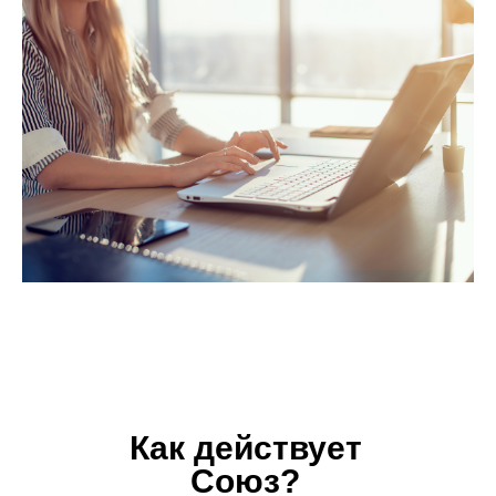
СВЯЖИТЕСЬ С НАМИ
ВКонтакте
ЯндексДзен
Rutube
email
info@soyuztsifrovoymir.ru
телефон
+7 (495) 025-28-00
Как действует
Союз?